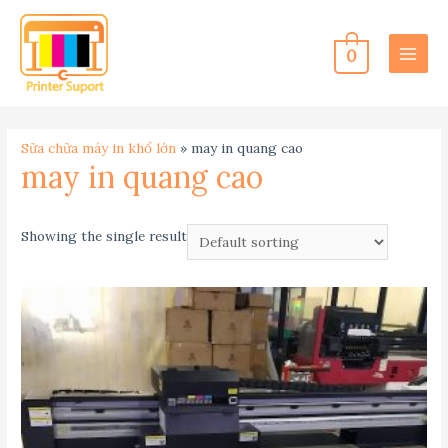
0
MAIN
MEN
Sữa chữa máy in khổ lớn
»
may in quang cao
may in quang cao
Showing the single result